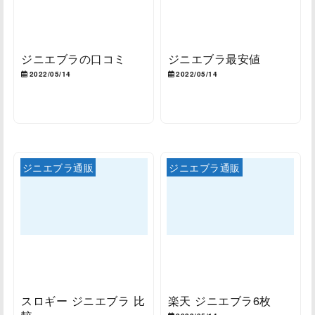
ジニエブラの口コミ
ジニエブラ最安値
2022/05/14
2022/05/14
ジニエブラ通販
ジニエブラ通販
スロギー ジニエブラ 比
楽天 ジニエブラ6枚