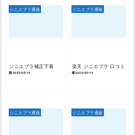
ジニエブラ通販
ジニエブラ通販
ジニエブラ補正下着
楽天 ジニエブラ 口コミ
2022/05/14
2022/05/14
ジニエブラ通販
ジニエブラ通販