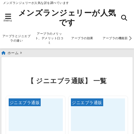
メンズランジェリーが人気な訳を調べています
メンズランジェリーが人気
です
menu
アーブラのメリッ
アーブラとジニエブ
ト、デメリット口コ
アーブラの効果
アーブラの機能面
ラの違い
ミ
ホーム
【 ジニエブラ通販】 一覧
ジニエブラ通販
ジニエブラ通販