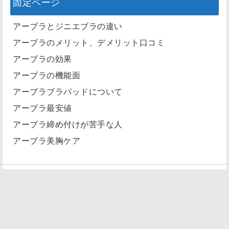
固定ページ
アーブラとジニエブラの違い
アーブラのメリット、デメリット口コミ
アーブラの効果
アーブラの機能面
アーブラブラパッドについて
アーブラ最安値
アーブラ締め付けが苦手な人
アーブラ美胸ケア