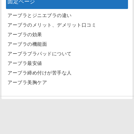
固定ページ
アーブラとジニエブラの違い
アーブラのメリット、デメリット口コミ
アーブラの効果
アーブラの機能面
アーブラブラパッドについて
アーブラ最安値
アーブラ締め付けが苦手な人
アーブラ美胸ケア