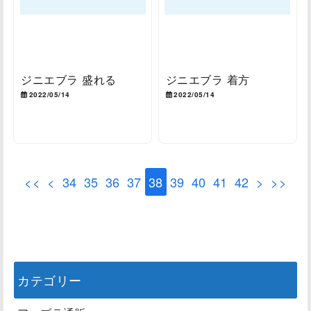
ジニエブラ 盛れる
ジニエブラ 着方
2022/05/14
2022/05/14
<<
<
34
35
36
37
38
39
40
41
42
>
>>
カテゴリー