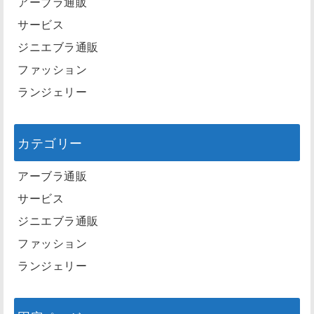
アーブラ通販
サービス
ジニエブラ通販
ファッション
ランジェリー
カテゴリー
アーブラ通販
サービス
ジニエブラ通販
ファッション
ランジェリー