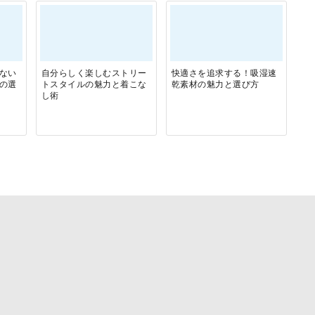
ない
自分らしく楽しむストリー
快適さを追求する！吸湿速
の選
トスタイルの魅力と着こな
乾素材の魅力と選び方
し術