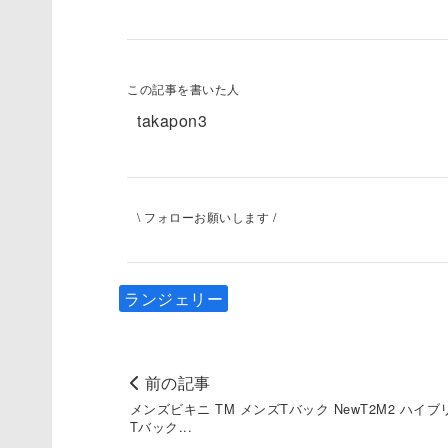
この記事を書いた人
takapon3
\ フォローお願いします /
ランジェリー
前の記事
メンズビキニ TM メンズTバック NewT2M2 ハイブ
Tバック...