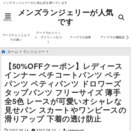
メンズランジェリーが人気な訳を調べています
メンズランジェリーが人気
です
menu
アーブラのメリッ
アーブラとジニエブ
ト、デメリット口コ
アーブラの効果
アーブラの機能面
ラの違い
ミ
ホーム
ランジェリー
【50%OFFクーポン】レディース
インナー ペチコートパンツ ペチ
パンツ ペティパンツ ドロワーズ
タップパンツ フリーサイズ 薄手
全5色 レースが可愛いオシャレな
見せパン スカートやワンピースの
滑りアップ 下着の透け防止
2022.08.14
2022.08.10
/
takapon3