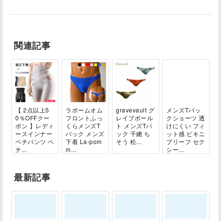
関連記事
【 2点以上5
ラポームオム
gravevault グ
メンズTバッ
0％OFFクー
フロントふっ
レイブボール
クショーツ 透
ポン 】レディ
くらメンズT
ト メンズTバ
けにくい フィ
ースインナー
バック メンズ
ック 千總 ち
ット感 ビキニ
ペチパンツ ペ
下着 La-pom
そう 松...
ブリーフ セク
チ...
m...
シー...
最新記事