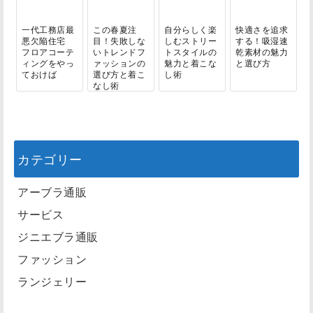
一代工務店最
この春夏注
自分らしく楽
快適さを追求
悪欠陥住宅
目！失敗しな
しむストリー
する！吸湿速
フロアコーテ
いトレンドフ
トスタイルの
乾素材の魅力
ィングをやっ
ァッションの
魅力と着こな
と選び方
ておけば
選び方と着こ
し術
なし術
カテゴリー
アーブラ通販
サービス
ジニエブラ通販
ファッション
ランジェリー