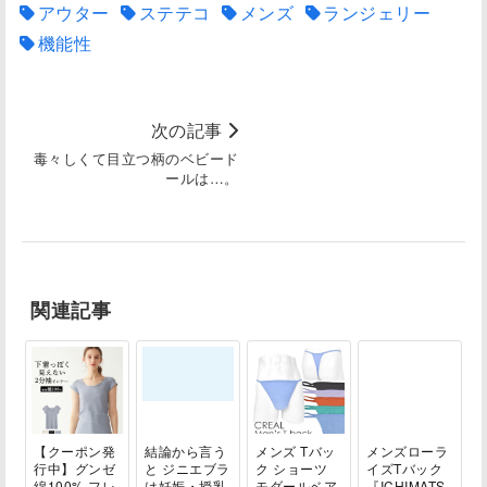
アウター
ステテコ
メンズ
ランジェリー
機能性
次の記事
毒々しくて目立つ柄のベビード
ールは…。
関連記事
【クーポン発
結論から言う
メンズ Tバッ
メンズローラ
行中】グンゼ
と ジニエブラ
ク ショーツ
イズTバック
綿100% フレ
は妊娠・授乳
モダールベア
『ICHIMATS