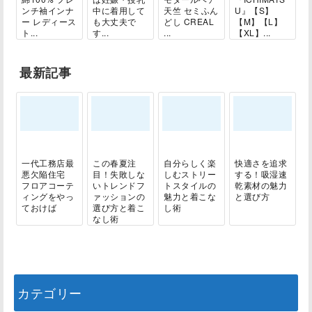
ンチ袖インナ
中に着用して
天竺 セミふん
U』【S】
ー レディース
も大丈夫で
どし CREAL
【M】【L】
ト...
す...
...
【XL】...
最新記事
一代工務店最
この春夏注
自分らしく楽
快適さを追求
悪欠陥住宅
目！失敗しな
しむストリー
する！吸湿速
フロアコーテ
いトレンドフ
トスタイルの
乾素材の魅力
ィングをやっ
ァッションの
魅力と着こな
と選び方
ておけば
選び方と着こ
し術
なし術
カテゴリー