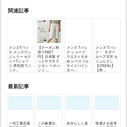
関連記事
メンズTバッ
【クーポン利
メンズ Tバッ
メンズ Tバッ
ク メンズラン
用で3827
ク ショーツ
ク ・ モダー
ジェリー セク
円】日本製 ず
ウエスト大き
ルベア天竺 セ
シーTショー
っとサラサラ
め レースフル
ミふんどし
ツ 男性用 Tバ
リネン ペチパ
サイドバイン
【CREAL】
ック...
ンツ ...
ダー...
【男...
最新記事
一代工務店最
この春夏注
自分らしく楽
快適さを追求