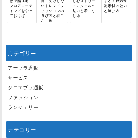
悪欠陥住宅
目！失敗しな
しむストリー
する！吸湿速
フロアコーテ
いトレンドフ
トスタイルの
乾素材の魅力
ィングをやっ
ァッションの
魅力と着こな
と選び方
ておけば
選び方と着こ
し術
なし術
カテゴリー
アーブラ通販
サービス
ジニエブラ通販
ファッション
ランジェリー
カテゴリー