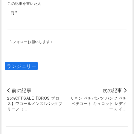
この記事を書いた人
RP
\ フォローお願いします /
ランジェリー
前の記事
次の記事
25%OFFSALE【BROS ブロ
リネン ペチパンツ パンツ ペチ
ス】ワコールメンズTバックブ
ペチコート キュロット レディ
リーフ（...
ース イ...