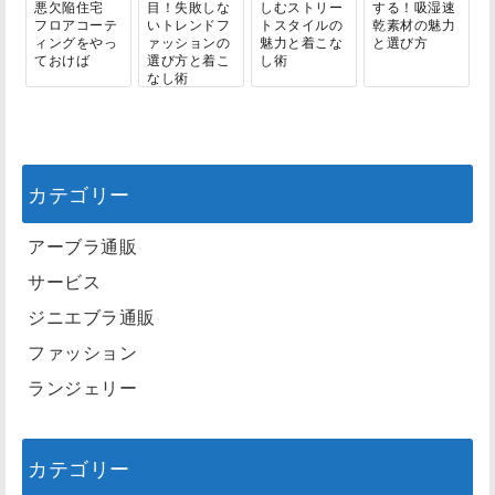
悪欠陥住宅
目！失敗しな
しむストリー
する！吸湿速
フロアコーテ
いトレンドフ
トスタイルの
乾素材の魅力
ィングをやっ
ァッションの
魅力と着こな
と選び方
ておけば
選び方と着こ
し術
なし術
カテゴリー
アーブラ通販
サービス
ジニエブラ通販
ファッション
ランジェリー
カテゴリー