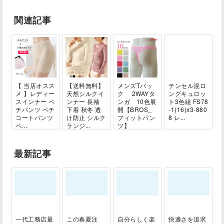
関連記事
【 当店オスス
【送料無料】
メンズTバッ
テンセル混ロ
メ 】レディー
天然シルクイ
ク 2WAYタ
ングキュロッ
スインナー ペ
ンナー 長袖
ンガ 10色展
ト3色組 FS78
チパンツ ペチ
下着 秋冬 透
開【BROS_
-1(16)x3-880
コートパンツ
け防止 シルク
フィットパン
8 レ...
ペ...
ランジ...
ツ】
最新記事
一代工務店最
この春夏注
自分らしく楽
快適さを追求