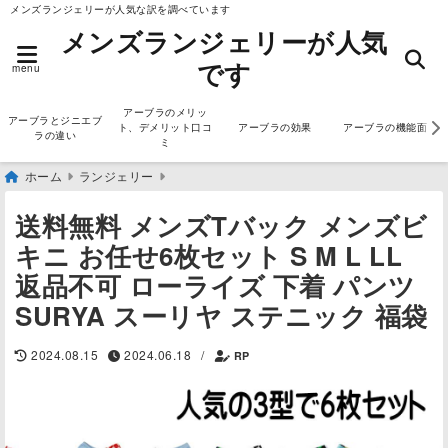
メンズランジェリーが人気な訳を調べています
メンズランジェリーが人気
です
menu
アーブラのメリッ
アーブラとジニエブ
ト、デメリット口コ
アーブラの効果
アーブラの機能面
ラの違い
ミ
ホーム
ランジェリー
送料無料 メンズTバック メンズビ
キニ お任せ6枚セット S M L LL
返品不可 ローライズ 下着 パンツ
SURYA スーリヤ ステニック 福袋
2024.08.15
2024.06.18
/
RP