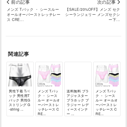
前の記事
次の記事
メンズ Tバック ・ シースルー
【SALE/20%OFF】メンズ セク
オールオーバーストレッチレー
シーランジェリー メンズセクシ
ス CRE...
ー下...
関連記事
男性下着 Tバ
メンズ Tバッ
送料無料 ブラ
メンズ Tバッ
ック 男性用T
ク ・ シース
アジャスター
ク ・ シース
バック 男性G
ルー オールオ
ブラホック ブ
ルー オールオ
ストリング G
ーバーストレ
ラジャー レデ
ーバーストレ
-string ...
ッチレース C
ィースインナ
ッチレース C
RE...
ー ...
RE...