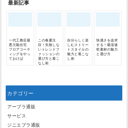
最新記事
一代工務店最
この春夏注
自分らしく楽
快適さを追求
悪欠陥住宅
目！失敗しな
しむストリー
する！吸湿速
フロアコーテ
いトレンドフ
トスタイルの
乾素材の魅力
ィングをやっ
ァッションの
魅力と着こな
と選び方
ておけば
選び方と着こ
し術
なし術
カテゴリー
アーブラ通販
サービス
ジニエブラ通販