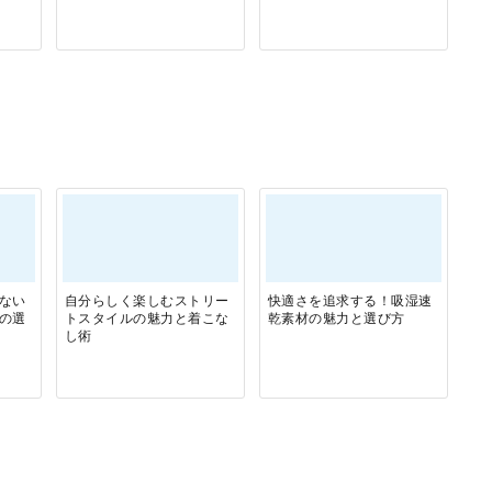
ない
自分らしく楽しむストリー
快適さを追求する！吸湿速
の選
トスタイルの魅力と着こな
乾素材の魅力と選び方
し術