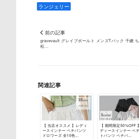
ランジェリー
前の記事
gravevault グレイブボールト メンズTバック 千總 
松...
関連記事
【 当店オススメ 】レディ
【 期間限定50%OFF 
ースインナー ペチパンツ
ディースインナー ペ
ドロワーズ 全10色...
トパンツ ペチパ...