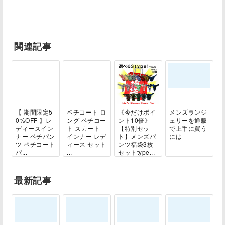
関連記事
【 期間限定5
ペチコート ロ
《今だけポイ
メンズランジ
0%OFF 】レ
ング ペチコー
ント10倍》
ェリーを通販
ディースイン
ト スカート
【特別セッ
で上手に買う
ナー ペチパン
インナー レデ
ト】メンズパ
には
ツ ペチコート
ィース セット
ンツ福袋3枚
パ...
...
セットtype...
最新記事