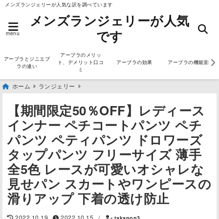
メンズランジェリーが人気な訳を調べています
メンズランジェリーが人気
です
menu
アーブラのメリッ
アーブラとジニエブ
ト、デメリット口コ
アーブラの効果
アーブラの機能面
ラの違い
ミ
ホーム
ランジェリー
【期間限定50％OFF】レディース
インナー ペチコートパンツ ペチ
パンツ ペティパンツ ドロワーズ
タップパンツ フリーサイズ 薄手
全5色 レースが可愛いオシャレな
見せパン スカートやワンピースの
滑りアップ 下着の透け防止
2022.10.19
2022.10.15
/
takapon3