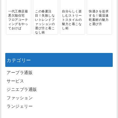
一代工務店最
この春夏注
自分らしく楽
快適さを追求
悪欠陥住宅
目！失敗しな
しむストリー
する！吸湿速
フロアコーテ
いトレンドフ
トスタイルの
乾素材の魅力
ィングをやっ
ァッションの
魅力と着こな
と選び方
ておけば
選び方と着こ
し術
なし術
カテゴリー
アーブラ通販
サービス
ジニエブラ通販
ファッション
ランジェリー