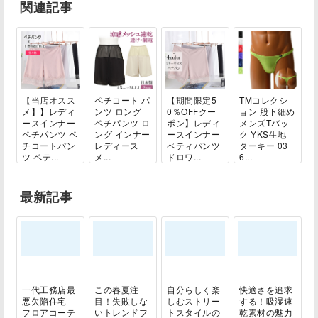
関連記事
【当店オスス
ペチコート パ
【期間限定5
TMコレクシ
メ】】レディ
ンツ ロング
0％OFFクー
ョン 股下細め
ースインナー
ペチパンツ ロ
ポン】レディ
メンズTバッ
ペチパンツ ペ
ング インナー
ースインナー
ク YKS生地
チコートパン
レディース
ペティパンツ
ターキー 03
ツ ペテ...
メ...
ドロワ...
6...
最新記事
一代工務店最
この春夏注
自分らしく楽
快適さを追求
悪欠陥住宅
目！失敗しな
しむストリー
する！吸湿速
フロアコーテ
いトレンドフ
トスタイルの
乾素材の魅力