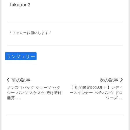
takapon3
\ フォローお願いします /
ランジェリー
前の記事
次の記事
メンズ Tバック ショーツ セク
【 期間限定50%OFF 】レディ
シー パンツ スケスケ 透け透け
ースインナー ペチパンツ ドロ
極薄 ...
ワーズ ...