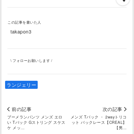
この記事を書いた人
takapon3
\ フォローお願いします /
ランジェリー
前の記事
次の記事
ブーメランパンツ メンズ エロ
メンズ Tバック ・ 2wayトリコ
い Tバック Gストリング スケス
ット バックレース【CREAL】
ケ メッ...
【男...