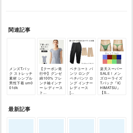
関連記事
メンズTバッ
【クーポン発
ペチコート パ
楽天スーパー
ク ストレッチ
行中】グンゼ
ンツ ロング
SALE！メン
素材 シンプル
綿100% フレ
ペチパンツ ロ
ズローライズ
男性下着 um0
ンチ袖インナ
ング インナー
Tバック『IC
01dk
ー レディース
レディース
HIMATSU』
ト...
[...
【S...
最新記事