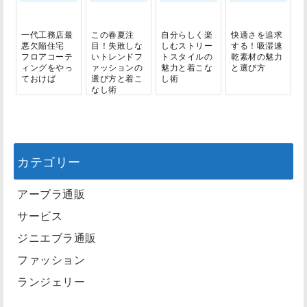
一代工務店最
この春夏注
自分らしく楽
快適さを追求
悪欠陥住宅
目！失敗しな
しむストリー
する！吸湿速
フロアコーテ
いトレンドフ
トスタイルの
乾素材の魅力
ィングをやっ
ァッションの
魅力と着こな
と選び方
ておけば
選び方と着こ
し術
なし術
カテゴリー
アーブラ通販
サービス
ジニエブラ通販
ファッション
ランジェリー