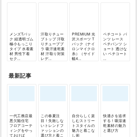
メンズTバッ
汗取りチュー
PREMIUM 光
ペチコート パ
ク 紐透明ゴム
ブトップ 汗取
沢スポーツ T
ンツ レース
極小もっこり
りチューブブ
バック（ナイ
ペチパンツ シ
タイプ 水着素
ラ 吸汗速乾素
ロンマイクロ
ョート 透けな
材 男性下着
材 汗取り対策
糸）（サイド
い ペチコート
セク...
レデ...
幅4...
...
最新記事
一代工務店最
この春夏注
自分らしく楽
快適さを追求
悪欠陥住宅
目！失敗しな
しむストリー
する！吸湿速
フロアコーテ
いトレンドフ
トスタイルの
乾素材の魅力
ィングをやっ
ァッションの
魅力と着こな
と選び方
ておけば
選び方と着こ
し術