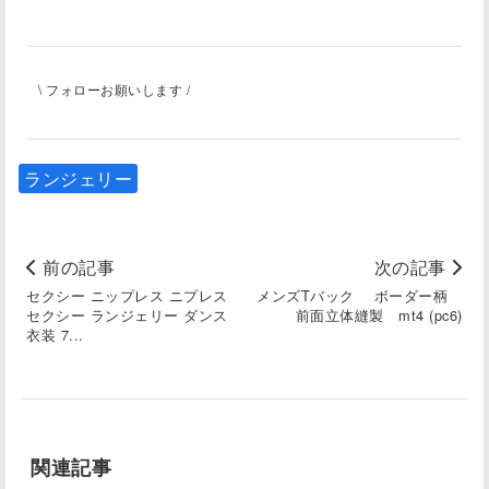
\ フォローお願いします /
ランジェリー
前の記事
次の記事
セクシー ニップレス ニプレス
メンズTバック ボーダー柄
セクシー ランジェリー ダンス
前面立体縫製 mt4 (pc6)
衣装 7...
関連記事