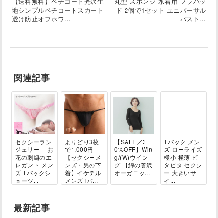
【送料無料】ペチコート光沢生
丸型 スポンジ 水着用 ブラパッ
地シンプルペチコートスカート
ド 2個で1セット ユニバーサル
透け防止オフホワ...
バスト...
関連記事
セクシーラン
よりどり3枚
【SALE／3
Tバック メン
ジェリー 「お
で1,000円
0%OFF】Win
ズ ローライズ
花の刺繍のエ
【セクシーメ
g/(W)ウイン
極小 極薄 ピ
レガント メン
ンズ・男の下
グ 【綿の贅沢
タピタ セクシ
ズ Tバックシ
着】イケテル
オーガニッ...
ー 大きいサ
ョーツ...
メンズTバ...
イ...
最新記事