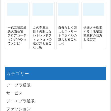
一代工務店最
この春夏注
自分らしく楽
快適さを追求
悪欠陥住宅
目！失敗しな
しむストリー
する！吸湿速
フロアコーテ
いトレンドフ
トスタイルの
乾素材の魅力
ィングをやっ
ァッションの
魅力と着こな
と選び方
ておけば
選び方と着こ
し術
なし術
カテゴリー
アーブラ通販
サービス
ジニエブラ通販
ファッション