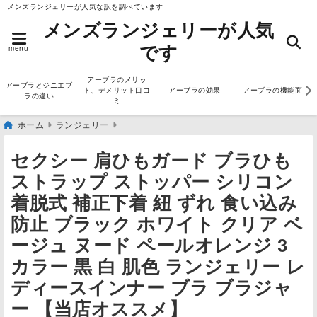
メンズランジェリーが人気な訳を調べています
メンズランジェリーが人気
です
menu
アーブラのメリッ
アーブラとジニエブ
ト、デメリット口コ
アーブラの効果
アーブラの機能面
ラの違い
ミ
ホーム
ランジェリー
セクシー 肩ひもガード ブラひも
ストラップ ストッパー シリコン
着脱式 補正下着 紐 ずれ 食い込み
防止 ブラック ホワイト クリア ベ
ージュ ヌード ペールオレンジ 3
カラー 黒 白 肌色 ランジェリー レ
ディースインナー ブラ ブラジャ
ー 【当店オススメ】