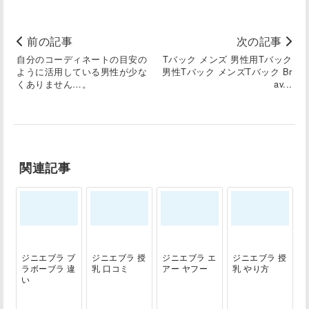
前の記事
次の記事
自分のコーディネートの目安の
Tバック メンズ 男性用Tバック
ように活用している男性が少な
男性Tバック メンズTバック Br
くありません…。
av...
関連記事
ジニエブラ ブ
ジニエブラ 授
ジニエブラ エ
ジニエブラ 授
ラボーブラ 違
乳 口コミ
アー ヤフー
乳 やり方
い