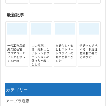
最新記事
一代工務店最
この春夏注
自分らしく楽
快適さを追求
悪欠陥住宅
目！失敗しな
しむストリー
する！吸湿速
フロアコーテ
いトレンドフ
トスタイルの
乾素材の魅力
ィングをやっ
ァッションの
魅力と着こな
と選び方
ておけば
選び方と着こ
し術
なし術
カテゴリー
アーブラ通販