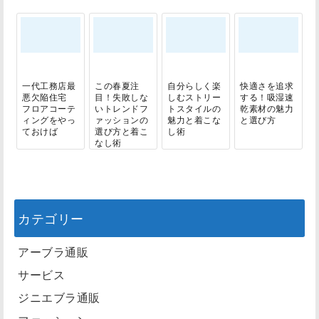
一代工務店最
この春夏注
自分らしく楽
快適さを追求
悪欠陥住宅
目！失敗しな
しむストリー
する！吸湿速
フロアコーテ
いトレンドフ
トスタイルの
乾素材の魅力
ィングをやっ
ァッションの
魅力と着こな
と選び方
ておけば
選び方と着こ
し術
なし術
カテゴリー
アーブラ通販
サービス
ジニエブラ通販