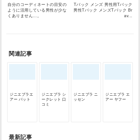
自分のコーディネートの目安の
Tバック メンズ 男性用Tバック
ように活用している男性が少な
男性Tバック メンズTバック Br
くありません…。
av...
関連記事
ジニエブラエ
ジニエブラ シ
ジニエブラ ニ
ジニエブラ エ
アー パット
ークレット 口
ッセン
アー ヤフー
コミ
最新記事