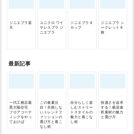
ジニエブラ楽
ユニクロ ワイ
ジニエブラ d
ジニエブラ シ
天
ヤレスブラ ジ
カップ
ークレット 6
ニエブラ
枚
最新記事
一代工務店最
この春夏注
自分らしく楽
快適さを追求
悪欠陥住宅
目！失敗しな
しむストリー
する！吸湿速
フロアコーテ
いトレンドフ
トスタイルの
乾素材の魅力
ィングをやっ
ァッションの
魅力と着こな
と選び方
ておけば
選び方と着こ
し術
なし術