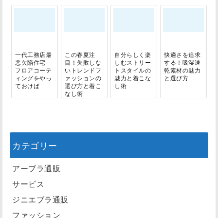
一代工務店最
この春夏注
自分らしく楽
快適さを追求
悪欠陥住宅
目！失敗しな
しむストリー
する！吸湿速
フロアコーテ
いトレンドフ
トスタイルの
乾素材の魅力
ィングをやっ
ァッションの
魅力と着こな
と選び方
ておけば
選び方と着こ
し術
なし術
カテゴリー
アーブラ通販
サービス
ジニエブラ通販
ファッション