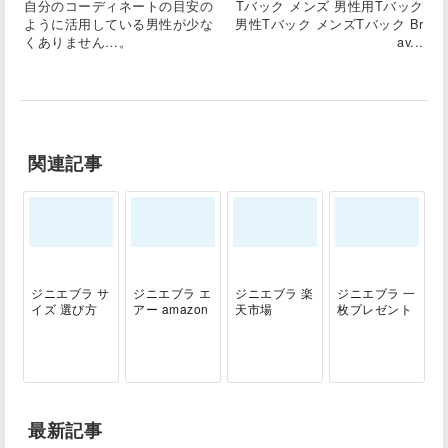
自分のコーディネートの目安の
Tバック メンズ 男性用Tバック
ように活用している男性が少な
男性Tバック メンズTバック Br
くありません…。
av...
関連記事
ジニエブラ サ
ジニエブラ エ
ジニエブラ 楽
ジニエブラ 一
イズ 選び方
アー amazon
天市場
枚プレゼント
最新記事