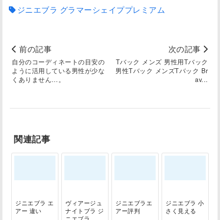
ジニエブラ グラマーシェイププレミアム
前の記事
次の記事
自分のコーディネートの目安の
Tバック メンズ 男性用Tバック
ように活用している男性が少な
男性Tバック メンズTバック Br
くありません…。
av...
関連記事
ジニエブラ エ
ヴィアージュ
ジニエブラエ
ジニエブラ 小
アー 違い
ナイトブラ ジ
アー評判
さく見える
ニエブラ