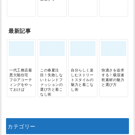
最新記事
一代工務店最
この春夏注
自分らしく楽
快適さを追求
悪欠陥住宅
目！失敗しな
しむストリー
する！吸湿速
フロアコーテ
いトレンドフ
トスタイルの
乾素材の魅力
ィングをやっ
ァッションの
魅力と着こな
と選び方
ておけば
選び方と着こ
し術
なし術
カテゴリー