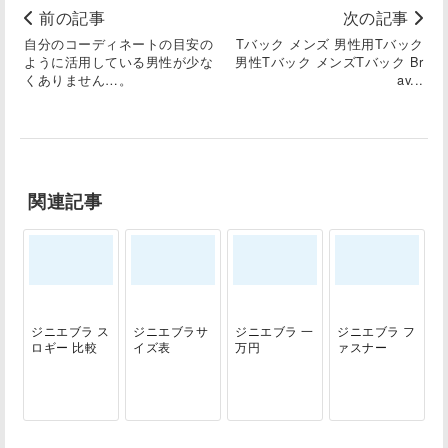
前の記事
次の記事
自分のコーディネートの目安の
Tバック メンズ 男性用Tバック
ように活用している男性が少な
男性Tバック メンズTバック Br
くありません…。
av...
関連記事
ジニエブラ ス
ジニエブラサ
ジニエブラ 一
ジニエブラ フ
ロギー 比較
イズ表
万円
ァスナー