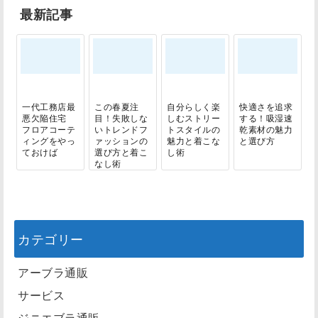
最新記事
一代工務店最
この春夏注
自分らしく楽
快適さを追求
悪欠陥住宅
目！失敗しな
しむストリー
する！吸湿速
フロアコーテ
いトレンドフ
トスタイルの
乾素材の魅力
ィングをやっ
ァッションの
魅力と着こな
と選び方
ておけば
選び方と着こ
し術
なし術
カテゴリー
アーブラ通販
サービス
ジニエブラ通販