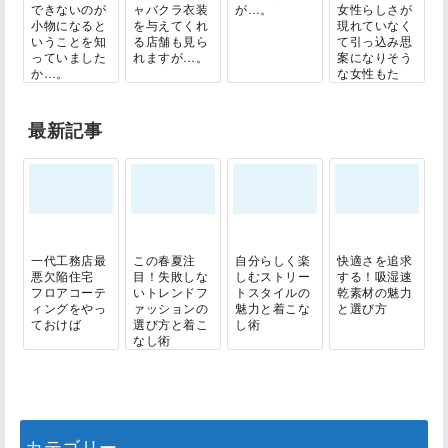
できないのが
ャバクラ衣装
が…。
女性らしさが
小物になると
を与えてくれ
現れていなく
いうことを知
る店舗も見ら
て引っ込み思
っていました
れますが…。
案になりそう
か…。
な女性もた
く...
最新記事
一代工務店最
この春夏注
自分らしく楽
快適さを追求
悪欠陥住宅
目！失敗しな
しむストリー
する！吸湿速
フロアコーテ
いトレンドフ
トスタイルの
乾素材の魅力
ィングをやっ
ァッションの
魅力と着こな
と選び方
ておけば
選び方と着こ
し術
なし術
カテゴリー