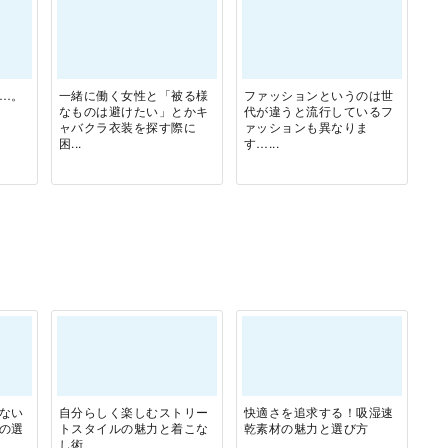
…。
一緒に働く女性と「被る様
ファッションというのは世
なものは避けたい」とかキ
代が違うと流行しているフ
ャバクラ衣装を探す際に
ァッションも異なりま
困...
す…...
ない
自分らしく楽しむストリー
快適さを追求する！吸湿速
の選
トスタイルの魅力と着こな
乾素材の魅力と選び方
し術