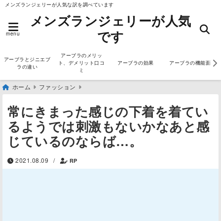
メンズランジェリーが人気な訳を調べています
メンズランジェリーが人気
です
menu
アーブラのメリッ
アーブラとジニエブ
ト、デメリット口コ
アーブラの効果
アーブラの機能面
ラの違い
ミ
ホーム
ファッション
常にきまった感じの下着を着てい
るようでは刺激もないかなあと感
じているのならば…。
2021.08.09
/
RP