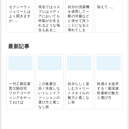
セクシーラン
現在ではコス
自分の洗濯機
加えて…。
ジェリーとは
プレはメディ
を使用して一
よく聞きます
アにおいても
般の洋服など
が…。
特集がか生ま
と併せて洗う
れるような場
ことになると
合もあるこ
壊れてしま
と...
う...
最新記事
一代工務店最
この春夏注
自分らしく楽
快適さを追求
悪欠陥住宅
目！失敗しな
しむストリー
する！吸湿速
フロアコーテ
いトレンドフ
トスタイルの
乾素材の魅力
ィングをやっ
ァッションの
魅力と着こな
と選び方
ておけば
選び方と着こ
し術
なし術