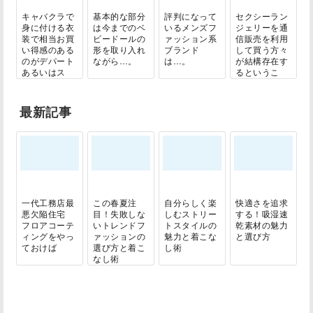
キャバクラで
基本的な部分
評判になって
セクシーラン
身に付ける衣
は今までのベ
いるメンズフ
ジェリーを通
装で相当お買
ビードールの
ァッション系
信販売を利用
い得感のある
形を取り入れ
ブランド
して買う方々
のがデパート
ながら…。
は…。
が結構存在す
あるいはス
るというこ
ー...
と...
最新記事
一代工務店最
この春夏注
自分らしく楽
快適さを追求
悪欠陥住宅
目！失敗しな
しむストリー
する！吸湿速
フロアコーテ
いトレンドフ
トスタイルの
乾素材の魅力
ィングをやっ
ァッションの
魅力と着こな
と選び方
ておけば
選び方と着こ
し術
なし術