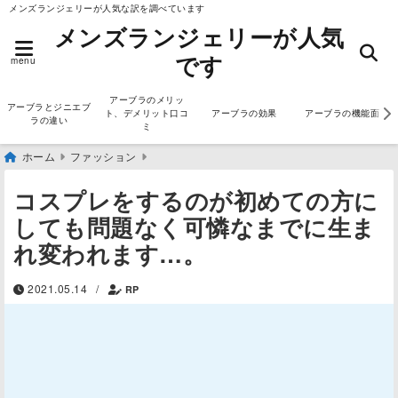
メンズランジェリーが人気な訳を調べています
メンズランジェリーが人気
です
menu
アーブラのメリッ
アーブラとジニエブ
ト、デメリット口コ
アーブラの効果
アーブラの機能面
ラの違い
ミ
ホーム
ファッション
コスプレをするのが初めての方に
しても問題なく可憐なまでに生ま
れ変われます…。
2021.05.14
/
RP