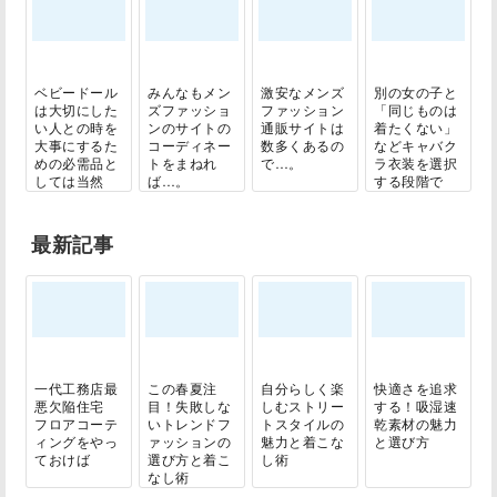
ベビードール
みんなもメン
激安なメンズ
別の女の子と
は大切にした
ズファッショ
ファッション
「同じものは
い人との時を
ンのサイトの
通販サイトは
着たくない」
大事にするた
コーディネー
数多くあるの
などキャバク
めの必需品と
トをまねれ
で…。
ラ衣装を選択
しては当然
ば…。
する段階で
で...
迷...
最新記事
一代工務店最
この春夏注
自分らしく楽
快適さを追求
悪欠陥住宅
目！失敗しな
しむストリー
する！吸湿速
フロアコーテ
いトレンドフ
トスタイルの
乾素材の魅力
ィングをやっ
ァッションの
魅力と着こな
と選び方
ておけば
選び方と着こ
し術
なし術