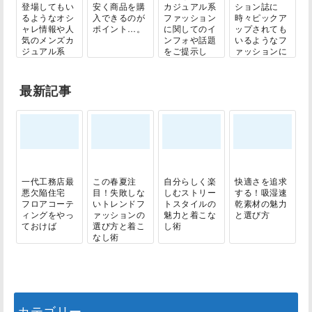
登場してもい
安く商品を購
カジュアル系
ション誌に
るようなオシ
入できるのが
ファッション
時々ピックア
ャレ情報や人
ポイント…。
に関してのイ
ップされても
気のメンズカ
ンフォや話題
いるようなフ
ジュアル系
をご提示し
ァッションに
や...
ま...
関...
最新記事
一代工務店最
この春夏注
自分らしく楽
快適さを追求
悪欠陥住宅
目！失敗しな
しむストリー
する！吸湿速
フロアコーテ
いトレンドフ
トスタイルの
乾素材の魅力
ィングをやっ
ァッションの
魅力と着こな
と選び方
ておけば
選び方と着こ
し術
なし術
カテゴリー