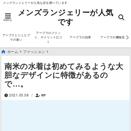
メンズランジェリーが人気な訳を調べています
メンズランジェリーが人気
です
menu
アーブラのメリッ
アーブラとジニエブ
ト、デメリット口コ
アーブラの効果
アーブラの機能面
ラの違い
ミ
ホーム
ファッション
南米の水着は初めてみるような大
胆なデザインに特徴があるの
で…。
2021.05.08
/
RP