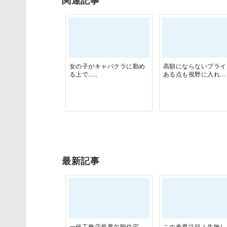
女の子がキャバクラに勤め
高額にならないプライ
る上で…。
ある点も視野に入れ…
最新記事
一代工務店最悪欠陥住宅
この春夏注目！失敗し