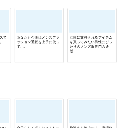
スで
あなたも今後はメンズファ
女性に支持されるアイテム
。
ッション通販を上手に使っ
を買ってみたい男性にぴっ
て…。
たりのメンズ服専門の通
販...
ない
自分らしく楽しむストリー
快適さを追求する！吸湿速