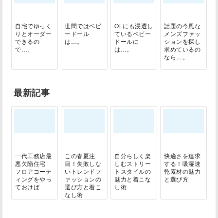
自宅でゆっく
世間ではベビ
OLにも浸透し
話題の今風な
りとオーダー
ードール
ているベビー
メンズファッ
できるの
は…。
ドールに
ションを探し
で…。
は…。
求めているの
なら…。
最新記事
一代工務店最
この春夏注
自分らしく楽
快適さを追求
悪欠陥住宅
目！失敗しな
しむストリー
する！吸湿速
フロアコーテ
いトレンドフ
トスタイルの
乾素材の魅力
ィングをやっ
ァッションの
魅力と着こな
と選び方
ておけば
選び方と着こ
し術
なし術