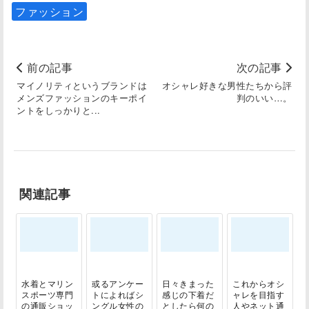
ファッション
前の記事
次の記事
マイノリティというブランドは
オシャレ好きな男性たちから評
メンズファッションのキーポイ
判のいい…。
ントをしっかりと...
関連記事
水着とマリン
或るアンケー
日々きまった
これからオシ
スポーツ専門
トによればシ
感じの下着だ
ャレを目指す
の通販ショッ
ングル女性の
としたら何の
人やネット通