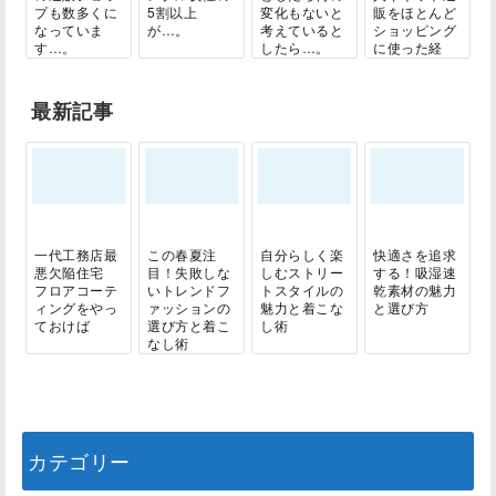
プも数多くに
5割以上
変化もないと
販をほとんど
なっていま
が…。
考えていると
ショッピング
す…。
したら…。
に使った経
験...
最新記事
一代工務店最
この春夏注
自分らしく楽
快適さを追求
悪欠陥住宅
目！失敗しな
しむストリー
する！吸湿速
フロアコーテ
いトレンドフ
トスタイルの
乾素材の魅力
ィングをやっ
ァッションの
魅力と着こな
と選び方
ておけば
選び方と着こ
し術
なし術
カテゴリー