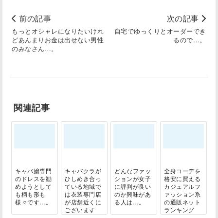
前の記事
次の記事
もっとオシャレになりたいけれ
自宅でゆっくりとオーダーでき
どあんまりお金は出せない男性
るので…。
のみなさん…。
関連記事
キャバ嬢専門
キャバクラが
どんなファッ
全身コーデを
のドレスを勧
ひしめき合っ
ションが女子
格安に買える
めようとして
ている地域で
に評判が良い
カジュアルフ
も柄も形も
は衣装専門店
のか興味があ
ァッション系
様々です…。
が店舗近くに
る人は…。
の通販ネット
ございます
ランキング
の...
を...