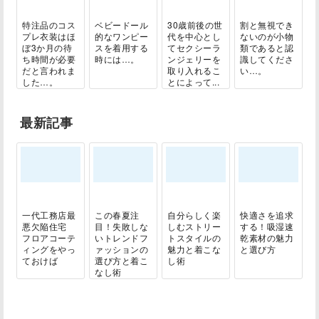
特注品のコス
ベビードール
30歳前後の世
割と無視でき
プレ衣装はほ
的なワンピー
代を中心とし
ないのが小物
ぼ3か月の待
スを着用する
てセクシーラ
類であると認
ち時間が必要
時には…。
ンジェリーを
識してくださ
だと言われま
取り入れるこ
い…。
した…。
とによって...
最新記事
一代工務店最
この春夏注
自分らしく楽
快適さを追求
悪欠陥住宅
目！失敗しな
しむストリー
する！吸湿速
フロアコーテ
いトレンドフ
トスタイルの
乾素材の魅力
ィングをやっ
ァッションの
魅力と着こな
と選び方
ておけば
選び方と着こ
し術
なし術